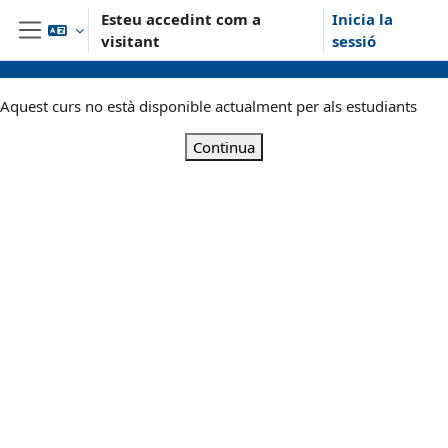
Ves al contingut principal
Esteu accedint com a
Inicia la
visitant
sessió
Panell lateral
Aquest curs no està disponible actualment per als estudiants
Continua