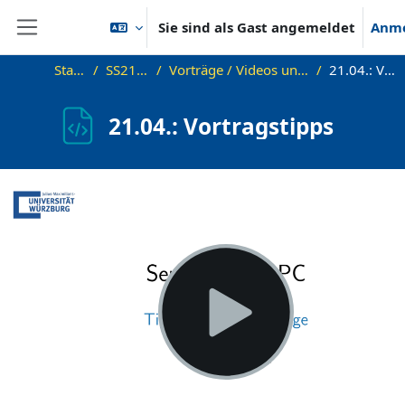
Zum Hauptinhalt
Sie sind als Gast angemeldet
Anm
Website-Übersicht
Startseite
SS21_Sem_PC
Vorträge / Videos und weitere Materialien
21.04.: Vortragstipps
21.04.: Vortragstipps
Abschlussbedingungen