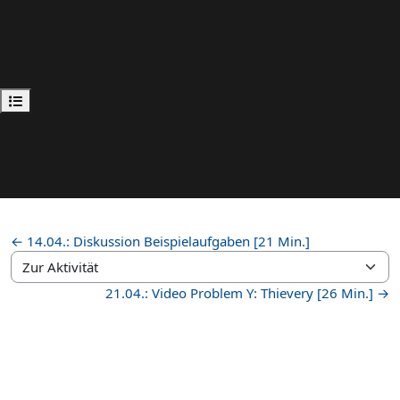
Kursindex öffnen
← 14.04.: Diskussion Beispielaufgaben [21 Min.]
Zur Aktivität
21.04.: Video Problem Y: Thievery [26 Min.] →
Impressum
|
Kontakt
|