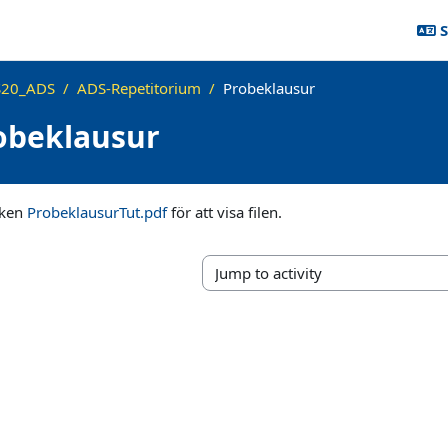
S
20_ADS
ADS-Repetitorium
Probeklausur
obeklausur
nken
ProbeklausurTut.pdf
för att visa filen.
Jump to activity