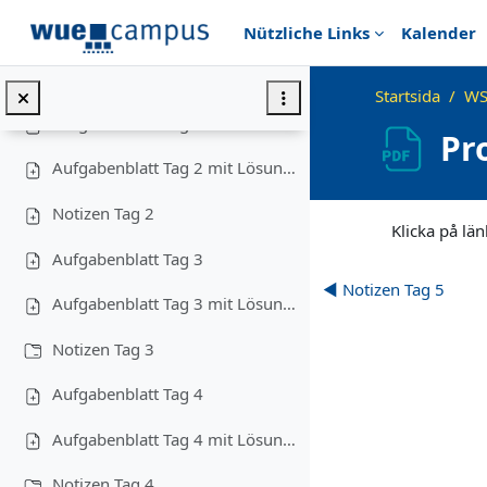
Gå direkt till huvudinnehåll
Aufgabenblatt Tag 1
Nützliche Links
Kalender
Aufgabenblatt Tag 1 mit Lösungen
Startsida
WS
Aufgabenblatt Tag 2
Pr
Aufgabenblatt Tag 2 mit Lösungen
Slutförandvillkor
Notizen Tag 2
Klicka på lä
Aufgabenblatt Tag 3
◀︎ Notizen Tag 5
Aufgabenblatt Tag 3 mit Lösungen
Notizen Tag 3
Aufgabenblatt Tag 4
Aufgabenblatt Tag 4 mit Lösungen
Notizen Tag 4