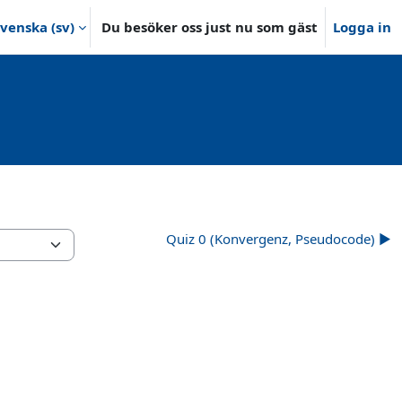
venska ‎(sv)‎
Du besöker oss just nu som gäst
Logga in
Quiz 0 (Konvergenz, Pseudocode) ▶︎