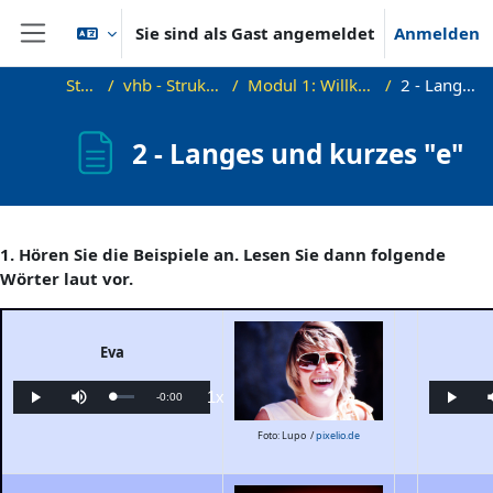
Zum Hauptinhalt
Sie sind als Gast angemeldet
Anmelden
Website-Übersicht
Startseite
vhb - Strukturen A2 Demokurs
Modul 1: Willkommen in Deutschland!
2 - Langes und kurzes "e"
2 - Langes und kurzes "e"
Abschlussbedingungen
1. Hören Sie die Beispiele an. Lesen Sie dann folgende
Wörter laut vor.
Eva
1x
Verbleibende
-
0:00
Geladen
:
Wiedergabe
Stumm
Wiedergabegeschwindigkeit
Wieder
0%
schalten
Zeit
Foto: Lupo /
pixelio.de