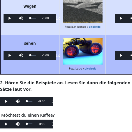
wegen
1x
Verbleibende
-
0:00
Geladen
:
Wiedergabe
Stumm
Wiedergabegeschwindigkeit
Wieder
0%
schalten
Foto: Jean Jannon /
pixelio.de
Zeit
sehen
1x
Verbleibende
-
0:00
Geladen
:
Wiedergabe
Stumm
Wiedergabegeschwindigkeit
Wieder
0%
schalten
Zeit
Foto: Lupo /
pixelio.de
2. Hören Sie die Beispiele an. Lesen Sie dann die folgenden
Sätze laut vor.
1x
Verbleibende
-
0:00
Geladen
:
Wiedergabe
Stumm
Wiedergabegeschwindigkeit
0%
schalten
Zeit
Möchtest du einen Kaffee?
1x
Verbleibende
-
0:00
Geladen
:
Wiedergabe
Stumm
Wiedergabegeschwindigkeit
0%
schalten