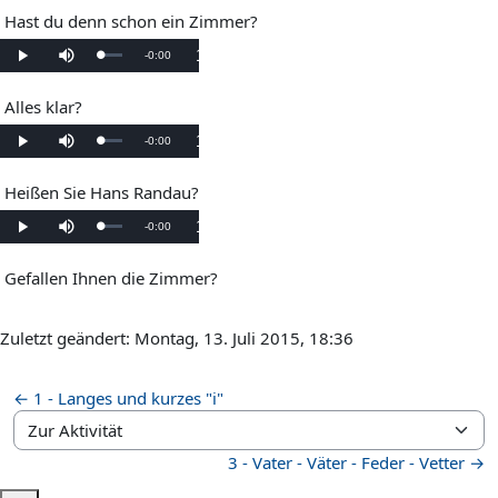
Zeit
Hast du denn schon ein Zimmer?
1x
Verbleibende
-
0:00
Geladen
:
Wiedergabe
Stumm
Wiedergabegeschwindigkeit
0%
schalten
Zeit
Alles klar?
1x
Verbleibende
-
0:00
Geladen
:
Wiedergabe
Stumm
Wiedergabegeschwindigkeit
0%
schalten
Zeit
Heißen Sie Hans Randau?
1x
Verbleibende
-
0:00
Geladen
:
Wiedergabe
Stumm
Wiedergabegeschwindigkeit
0%
schalten
Zeit
Gefallen Ihnen die Zimmer?
Zuletzt geändert: Montag, 13. Juli 2015, 18:36
← 1 - Langes und kurzes "i"
Zur Aktivität
3 - Vater - Väter - Feder - Vetter →