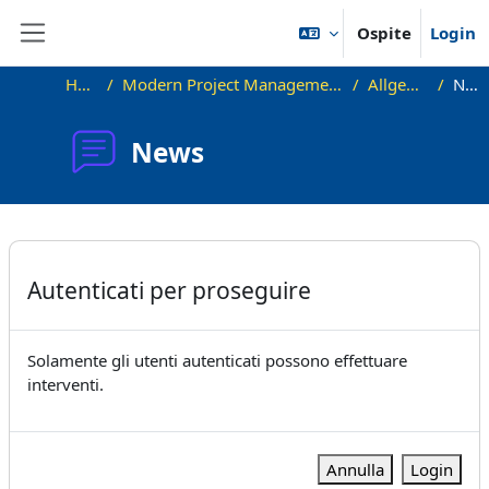
Vai al contenuto principale
Ospite
Login
Pannello laterale
Home
Modern Project Management in ICT, HUST
Allgemeines
News
News
Aggregazione dei criteri
Autenticati per proseguire
Solamente gli utenti autenticati possono effettuare
interventi.
Annulla
Login