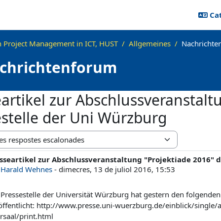
Cat
 Project Management in ICT, HUST
Allgemeines
Nachrichte
chrichtenforum
artikel zur Abschlussveranstalt
estelle der Uni Würzburg
alització
sseartikel zur Abschlussveranstaltung "Projektiade 2016" 
bre de respostes: 0
r
Harald Wehnes
-
dimecres, 13 de juliol 2016, 15:53
 Pressestelle der Universität Würzburg hat gestern den folgenden
öffentlicht: http://www.presse.uni-wuerzburg.de/einblick/single
rsaal/print.html