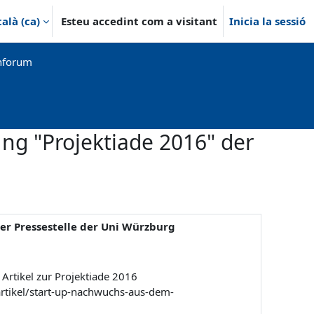
alà ‎(ca)‎
Esteu accedint com a visitant
Inicia la sessió
nforum
ung "Projektiade 2016" der
der Pressestelle der Uni Würzburg
 Artikel zur Projektiade 2016
/artikel/start-up-nachwuchs-aus-dem-