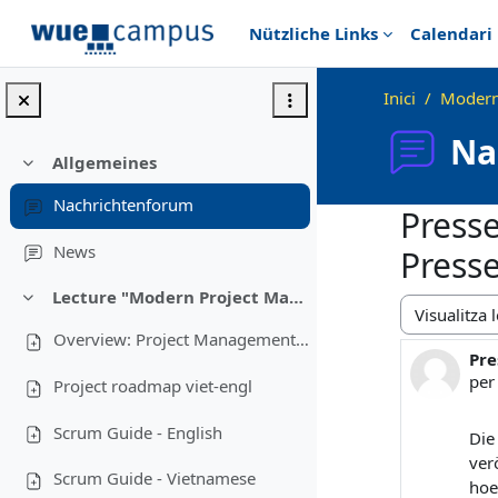
Ves al contingut principal
Nützliche Links
Calendari
Inici
Modern
Na
Allgemeines
Redueix
Nachrichtenforum
Presse
News
Press
Lecture "Modern Project Management in ICT", HUST, Hanoi, 2023
Redueix
Mode de visu
Overview: Project Management in Vietnam
Pre
Nom
pe
Project roadmap viet-engl
Scrum Guide - English
Die
ver
Scrum Guide - Vietnamese
hoe