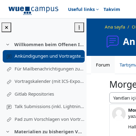
Ana içeriğe git
Useful links
Takvim
Ana sayfa
O
An
Willkommen beim Offenen Informatikkolloquium!
Daralt
Ankündigungen und Vortragstermine
Forum
Tartışm
Für Mailbenachrichtigungen zu Vorträgen eintragen (Einschreibung in diesen Kurs)
Vortragskalender (mit ICS-Export)
Morgen
Gitlab Repositories
Görünüm m
Talk Submissions (inkl. Lightning Talks)
Mor
Yanı
ya
Pad zum Vorschlagen von Vortragsthemen und freiwillig Melden
Hal
Materialien zu bisherigen Vorträgen
Daralt