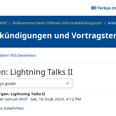
Türkçe ‎(tr
KInf
Willkommen beim Offenen Informatikkolloquium!
Ankü
kündigungen und Vortragste
aların RSS beslemesi
: Lightning Talks II
odu
gen: Lightning Talks II
t sayısı: 0
zan
Samuel Wolf
-
Salı, 16 Ocak 2024, 4:12 PM
lo zusammen,