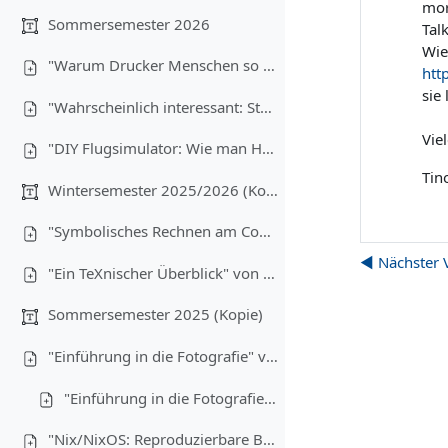
mor
Sommersemester 2026
Tal
Wie
"Warum Drucker Menschen so sehr hassen" von Christoph Brehm (08.07.2026)
htt
sie
"Wahrscheinlich interessant: Statistik für Informatiker:innen" von Anton Ehrmanntraut (17.06.2026)
Vie
"DIY Flugsimulator: Wie man Hardware günstig bauen kann" von Lukas Wiener, Maximilian Laumen und Yannick Buchen (03.06.2026)
Tin
Wintersemester 2025/2026 (Kopie)
"Symbolisches Rechnen am Computer" von Christoph Brehm (17.12.2025)
◀︎ Nächster 
"Ein TeXnischer Überblick" von Anton Ehrmanntraut (10.12.2025)
Sommersemester 2025 (Kopie)
"Einführung in die Fotografie" von Tim Hegemann und Alexander Gehrke (16.07.2025) - Teil 1
"Einführung in die Fotografie" - Teil 2
"Nix/NixOS: Reproduzierbare Builds, Funktionale Packages" von Robin Finkelmann (21.05.2025)