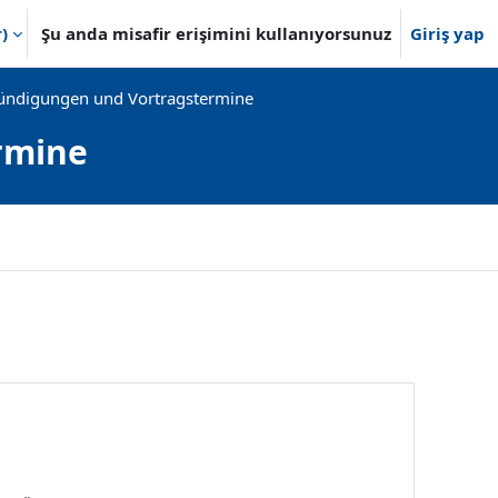
)‎
Şu anda misafir erişimini kullanıyorsunuz
Giriş yap
ndigungen und Vortragstermine
rmine