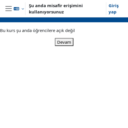
Ana içeriğe git
Şu anda misafir erişimini
Giriş
kullanıyorsunuz
yap
Yan panel
Bu kurs şu anda öğrencilere açık değil
Devam