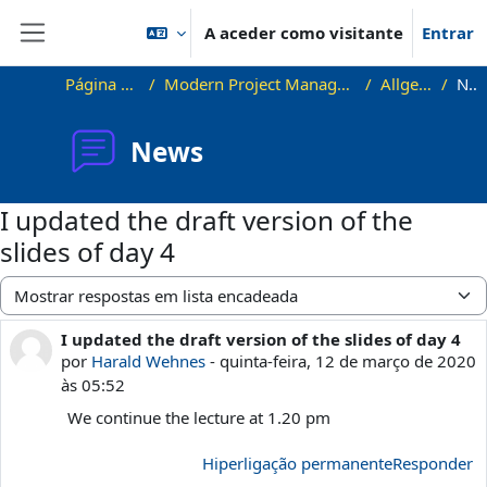
Ir para o conteúdo principal
A aceder como visitante
Entrar
Painel lateral
Página principal
Modern Project Management in ICT, HUST
Allgemeines
News
News
I updated the draft version of the
slides of day 4
Modo de visualização
I updated the draft version of the slides of day 4
Número de respostas: 0
por
Harald Wehnes
-
quinta-feira, 12 de março de 2020
às 05:52
We continue the lecture at 1.20 pm
Hiperligação permanente
Responder