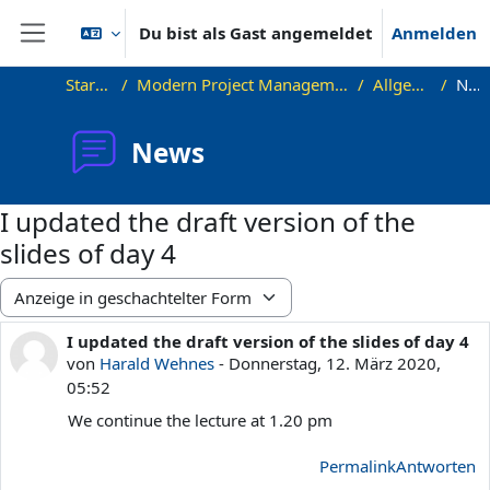
Zum Hauptinhalt
Du bist als Gast angemeldet
Anmelden
Website-Übersicht
Startseite
Modern Project Management in ICT, HUST
Allgemeines
News
News
I updated the draft version of the
slides of day 4
Anzeigemodus
I updated the draft version of the slides of day 4
Anzahl Antworten: 0
von
Harald Wehnes
-
Donnerstag, 12. März 2020,
05:52
We continue the lecture at 1.20 pm
Permalink
Antworten