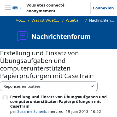
Passer au contenu principal
Vous êtes connecté
Connexion
anonymement
Panneau latéral
Accueil
Was ist WueCampus
WueCampus
Nachrichtenforum
Nachrichtenforum
Erstellung und Einsatz von
Übungsaufgaben und
computerunterstützten
Papierprüfungen mit CaseTrain
Type d’affichage
Erstellung und Einsatz von Übungsaufgaben und
Nombre de réponses : 0
computerunterstützten Papierprüfungen mit
CaseTrain
par
Susanne Schenk
,
mercredi 19 juin 2013, 16:52