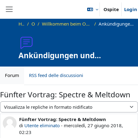
Vai al contenuto principale
Ospite
Login
Pannello laterale
Home
OKInf
Willkommen beim Offenen Informatikkolloquium!
Ankündigungen und Vortragstermine
Ankündigungen und
Vortragstermine
Forum
RSS feed delle discussioni
Fünfter Vortrag: Spectre & Meltdown
Modalità visualizzazione
Fünfter Vortrag: Spectre & Meltdown
Numero di risposte: 0
di
Utente eliminato
-
mercoledì, 27 giugno 2018,
02:23