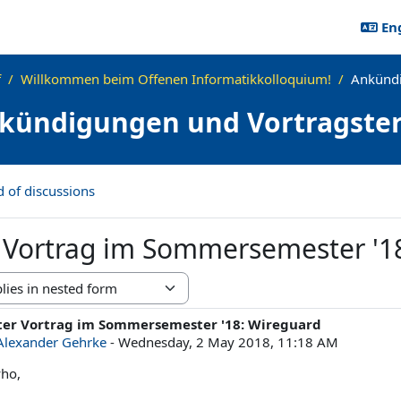
Eng
f
Willkommen beim Offenen Informatikkolloquium!
Ankündi
kündigungen und Vortragste
d of discussions
r Vortrag im Sommersemester '1
e
ter Vortrag im Sommersemester '18: Wireguard
ber of replies: 0
Alexander Gehrke
-
Wednesday, 2 May 2018, 11:18 AM
ho,