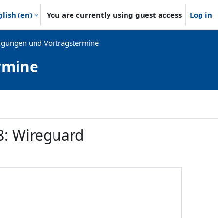
lish ‎(en)‎
You are currently using guest access
Log in
gungen und Vortragstermine
rmine
8: Wireguard