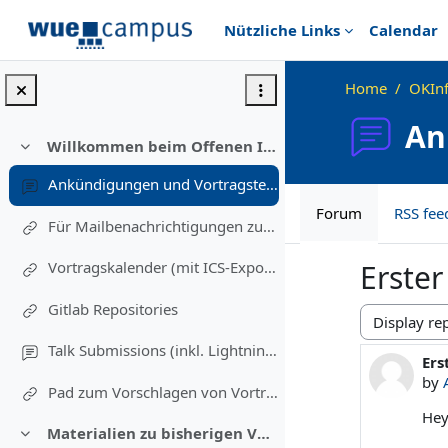
Skip to main content
Nützliche Links
Calendar
Home
OKIn
An
Willkommen beim Offenen Informatikkolloquium!
Collapse
Ankündigungen und Vortragstermine
Forum
RSS fee
Für Mailbenachrichtigungen zu Vorträgen eintragen (Einschreibung in diesen Kurs)
Vortragskalender (mit ICS-Export)
Erste
Gitlab Repositories
Display mod
Talk Submissions (inkl. Lightning Talks)
Ers
Num
by
Pad zum Vorschlagen von Vortragsthemen und freiwillig Melden
Hey
Materialien zu bisherigen Vorträgen
Collapse