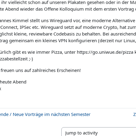
 ihr vielleicht schon auf unseren Plakaten gesehen oder in der Ma
te Abend wieder das Offene Kolloquium mit dem ersten Vortrag 
annes Kimmel stellt uns Wireguard vor, eine moderne Alternat
Connect, IPSec etc. Wireguard setzt auf moderne Crypto, hat zum Zi
lichst kleine, reviewbare Codebasis zu behalten. Bei ausreichen
trag gemeinsam ein kleines VPN konfigurieren (derzeit nur Linux,
ürlich gibt es wie immer Pizza, unter https://go.uniwue.de/pizza 
zzabestellzeit ;-)
 freuen uns auf zahlreiches Erscheinen!
 heute Abend
x
ende / Neue Vorträge im nächsten Semester
Z
Jump to activity