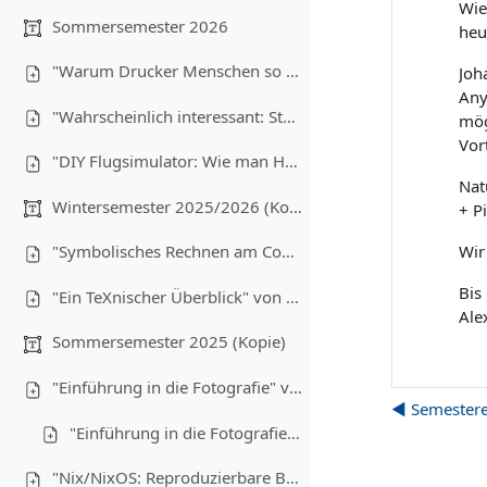
Wie
Sommersemester 2026
heu
"Warum Drucker Menschen so sehr hassen" von Christoph Brehm (08.07.2026)
Joh
Any
"Wahrscheinlich interessant: Statistik für Informatiker:innen" von Anton Ehrmanntraut (17.06.2026)
mög
Vor
"DIY Flugsimulator: Wie man Hardware günstig bauen kann" von Lukas Wiener, Maximilian Laumen und Yannick Buchen (03.06.2026)
Nat
Wintersemester 2025/2026 (Kopie)
+ Pi
Wir
"Symbolisches Rechnen am Computer" von Christoph Brehm (17.12.2025)
Bis
"Ein TeXnischer Überblick" von Anton Ehrmanntraut (10.12.2025)
Ale
Sommersemester 2025 (Kopie)
"Einführung in die Fotografie" von Tim Hegemann und Alexander Gehrke (16.07.2025) - Teil 1
◀︎ Semester
"Einführung in die Fotografie" - Teil 2
"Nix/NixOS: Reproduzierbare Builds, Funktionale Packages" von Robin Finkelmann (21.05.2025)