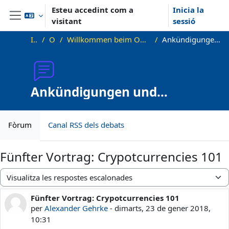
Ves al contingut principal
Esteu accedint com a
Inicia la
visitant
sessió
Panell lateral
Inici
OKInf
Willkommen beim Offenen Informatikkolloquium!
Ankündigungen und Vortragstermine
Ankündigungen und
Vortragstermine
Fòrum
Canal RSS dels debats
Fünfter Vortrag: Crypotcurrencies 101
Mode de visualització
Fünfter Vortrag: Crypotcurrencies 101
Nombre de respostes: 0
per
Alexander Gehrke
-
dimarts, 23 de gener 2018,
10:31