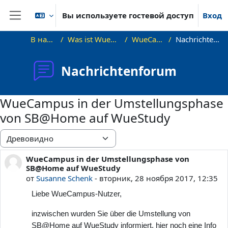
Перейти к основному содержанию
Вы используете гостевой доступ
Вход
Боковая панель
В начало
Was ist WueCampus
WueCampus
Nachrichtenforum
Nachrichtenforum
WueCampus in der Umstellungsphase
von SB@Home auf WueStudy
Режим отображения
WueCampus in der Umstellungsphase von
Количество ответов: 0
SB@Home auf WueStudy
от
Susanne Schenk
-
вторник, 28 ноября 2017, 12:35
Liebe WueCampus-Nutzer,
inzwischen wurden Sie über die Umstellung von
SB@Home auf WueStudy informiert, hier noch eine Info