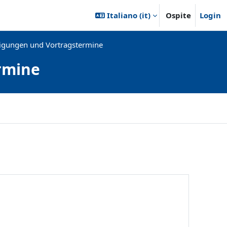
Italiano ‎(it)‎
Ospite
Login
gungen und Vortragstermine
rmine