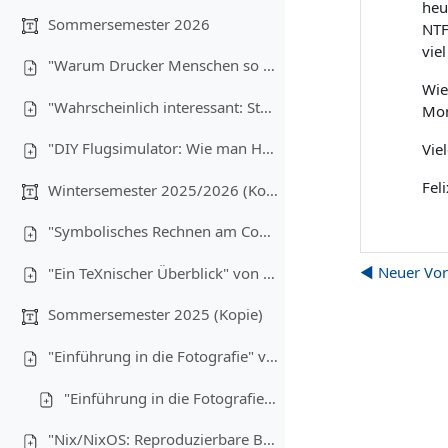
heu
Sommersemester 2026
NTF
vie
"Warum Drucker Menschen so sehr hassen" von Christoph Brehm (08.07.2026)
Wie
"Wahrscheinlich interessant: Statistik für Informatiker:innen" von Anton Ehrmanntraut (17.06.2026)
Mom
"DIY Flugsimulator: Wie man Hardware günstig bauen kann" von Lukas Wiener, Maximilian Laumen und Yannick Buchen (03.06.2026)
Vie
Fel
Wintersemester 2025/2026 (Kopie)
"Symbolisches Rechnen am Computer" von Christoph Brehm (17.12.2025)
◀︎ Neuer Vor
"Ein TeXnischer Überblick" von Anton Ehrmanntraut (10.12.2025)
Sommersemester 2025 (Kopie)
"Einführung in die Fotografie" von Tim Hegemann und Alexander Gehrke (16.07.2025) - Teil 1
"Einführung in die Fotografie" - Teil 2
"Nix/NixOS: Reproduzierbare Builds, Funktionale Packages" von Robin Finkelmann (21.05.2025)