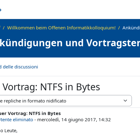
o
f
Willkommen beim Offenen Informatikkolloquium!
Ankündi
kündigungen und Vortragste
d delle discussioni
Vortrag: NTFS in Bytes
ualizzazione
er Vortrag: NTFS in Bytes
ero di risposte: 0
tente eliminato
-
mercoledì, 14 giugno 2017, 14:32
lo Leute,