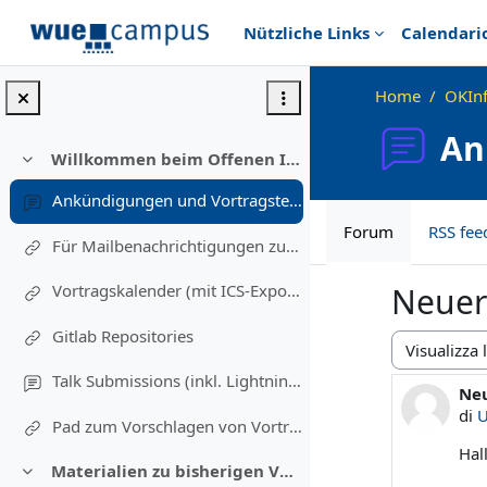
Vai al contenuto principale
Nützliche Links
Calendari
Home
OKIn
An
Willkommen beim Offenen Informatikkolloquium!
Minimizza
Ankündigungen und Vortragstermine
Forum
RSS fee
Für Mailbenachrichtigungen zu Vorträgen eintragen (Einschreibung in diesen Kurs)
Vortragskalender (mit ICS-Export)
Neuer 
Gitlab Repositories
Modalità vis
Talk Submissions (inkl. Lightning Talks)
Neu
Num
di
U
Pad zum Vorschlagen von Vortragsthemen und freiwillig Melden
Hal
Materialien zu bisherigen Vorträgen
Minimizza