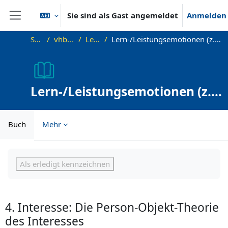
Zum Hauptinhalt
Sie sind als Gast angemeldet
Anmelden
Website-Übersicht
Startseite
vhb-DiffPsy-Demo
Lehreinheit 11
Lern-/Leistungsemotionen (z.B. Lernfreude und Prüfungsangst), Neugier und Interesse
Lern-/Leistungsemotionen (z.B.
Lernfreude und
Prüfungsangst), Neugier und
Buch
Mehr
Interesse
Abschlussbedingungen
Als erledigt kennzeichnen
4. Interesse: Die Person-Objekt-Theorie
des Interesses