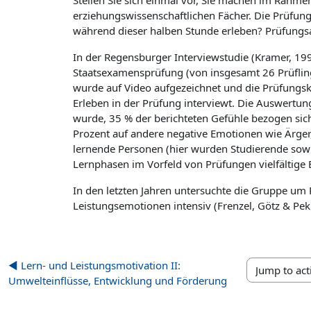
Stellen Sie sich einmal vor, Sie machen im Rahm
erziehungswissenschaftlichen Fächer. Die Prüfun
während dieser halben Stunde erleben? Prüfungsan
In der Regensburger Interviewstudie (Kramer, 1
Staatsexamensprüfung (von insgesamt 26 Prüfling
wurde auf Video aufgezeichnet und die Prüfungsk
Erleben in der Prüfung interviewt. Die Auswertu
wurde, 35 % der berichteten Gefühle bezogen sic
Prozent auf andere negative Emotionen wie Ärge
lernende Personen (hier wurden Studierende sow
Lernphasen im Vorfeld von Prüfungen vielfältige
In den letzten Jahren untersuchte die Gruppe um
Leistungsemotionen intensiv (Frenzel, Götz & Pek
◀︎ Lern- und Leistungsmotivation II:
Jump to activi
Umwelteinflüsse, Entwicklung und Förderung