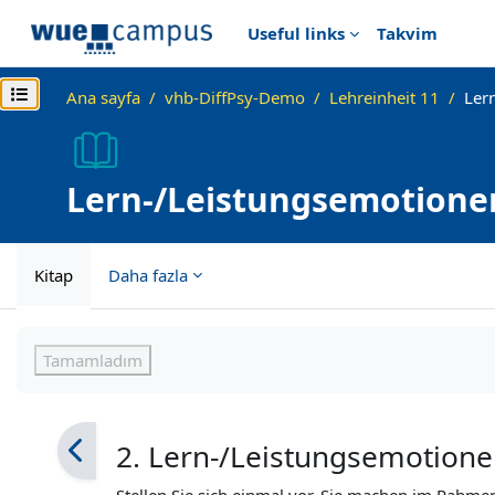
Ana içeriğe git
Useful links
Takvim
Kurs dizinini aç
Ana sayfa
vhb-DiffPsy-Demo
Lehreinheit 11
Ler
Lern-/Leistungsemotionen
Prüfungsangst), Neugier 
Kitap
Daha fazla
Tamamlama Gereklilikleri
Tamamladım
2. Lern-/Leistungsemotion