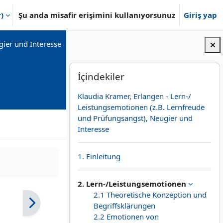
)‎
Şu anda misafir erişimini kullanıyorsunuz
Giriş yap
ier und Interesse
Bloklar
İçindekiler 'yı atla
İçindekiler
Klaudia Kramer, Erlangen - Lern-/
Leistungsemotionen (z.B. Lernfreude
und Prüfungsangst), Neugier und
Interesse
1. Einleitung
2. Lern-/Leistungsemotionen
2.1 Theoretische Konzeption und
Begriffsklärungen
2.2 Emotionen von