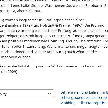
en Ihres Staatsexamens eine mündliche Prüfung in einem der
g dauert eine halbe Stunde. Was meinen Sie, welche Emotionen Si
gst – ja, aber nicht nur!
995) wurden insgesamt 185 Prüfungsepisoden einer
en) analysiert (Pekrun, Hofstadt & Kramer, 1996). Die Prüfung
andidaten wurden gleich nach der Prüfung videogestützt zu ihr
ngen zeigten, dass mit knapp 28 Prozent (Prüfungs-)Angst genann
h auf positive Emotionen wie Hoffnung, Freude, Erleichterung un
r, Scham oder Enttäuschung. Weitere Untersuchungen zeigten, da
ie Schülerinnen und Schüler untersucht) auch während der
 Emotionen erleben.
 Pekrun die Entstehung und die Wirkungsweise von Lern- und
run, 2009).
Lehrerinnen und Lehrer im B
ty
Lehrergesundheit, Lehrerper
Mobbing: Selbstkonzept ▶︎