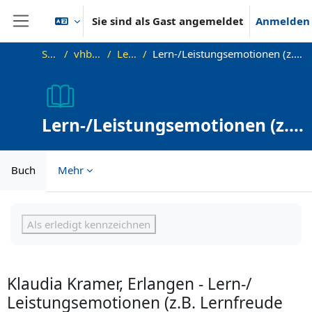
Zum Hauptinhalt
Sie sind als Gast angemeldet
Anmelden
Website-Übersicht
Startseite
vhb-DiffPsy-Demo
Lehreinheit 11
Lern-/Leistungsemotionen (z.B. Lernfreude und Prüfungsangst), Neugier und Interesse
Lern-/Leistungsemotionen (z.B.
Lernfreude und
Prüfungsangst), Neugier und
Buch
Mehr
Interesse
Abschlussbedingungen
Als erledigt kennzeichnen
Klaudia Kramer, Erlangen - Lern-/
Leistungsemotionen (z.B. Lernfreude