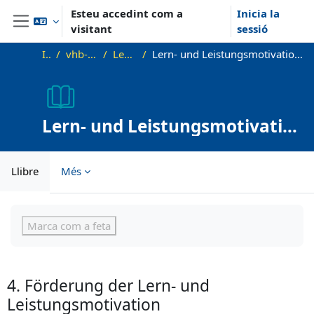
Ves al contingut principal
Esteu accedint com a
Inicia la
visitant
sessió
Panell lateral
Inici
vhb-DiffPsy-Demo
Lehreinheit 10
Lern- und Leistungsmotivation II: Umwelteinflüsse, Entwicklung und Förderung
Lern- und Leistungsmotivation
II: Umwelteinflüsse,
Entwicklung und Förderung
Llibre
Més
Requisits de compleció
Marca com a feta
4. Förderung der Lern- und
Leistungsmotivation