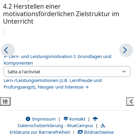
4.2 Herstellen einer
motivationsförderlichen Zielstruktur im
Unterricht
.
← Lern- und Leistungsmotivation I: Grundlagen und
Komponenten
Salta a l'activitat
Lern-/Leistungsemotionen (z.B. Lernfreude und
Prüfungsangst), Neugier und Interesse →
Obre l'índex del curs
Ob
Impressum
|
Kontakt
|
Datenschutzerklärung - WueCampus
|
Erklärung zur Barrierefreiheit
|
Bildnachweise