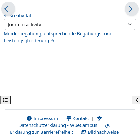
← Kreativität
Jump to activity
Minderbegabung, entsprechende Begabungs- und
Leistungsgförderung →
Kurs dizinini aç
Bl
Impressum
|
Kontakt
|
Datenschutzerklärung - WueCampus
|
Erklärung zur Barrierefreiheit
|
Bildnachweise