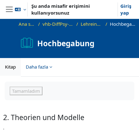
Ana içeriğe git
Şu anda misafir erişimini
Giriş
kullanıyorsunuz
yap
Yan panel
Ana sayfa
vhb-DiffPsy-Demo
Lehreinheit 6
Hochbegabung
Hochbegabung
Kitap
Daha fazla
Tamamlama Gereklilikleri
Tamamladım
2. Theorien und Modelle
.