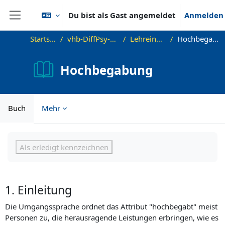
Zum Hauptinhalt
Du bist als Gast angemeldet
Anmelden
Website-Übersicht
Startseite
vhb-DiffPsy-Demo
Lehreinheit 6
Hochbegabung
Hochbegabung
Buch
Mehr
Abschlussbedingungen
Als erledigt kennzeichnen
1. Einleitung
Die Umgangssprache ordnet das Attribut "hochbegabt" meist
Personen zu, die herausragende Leistungen erbringen, wie es