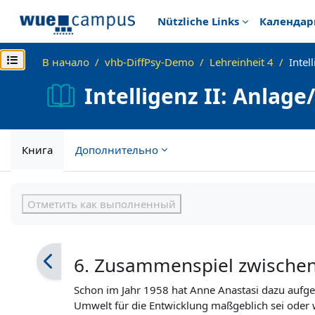
Перейти к основному содержанию
Nützliche Links
Календар
Открыть оглавление курса
В начало
vhb-DiffPsy-Demo
Lehreinheit 4
Intel
Intelligenz II: Anlag
Книга
Дополнительно
Требуемые условия завершения
Отметить как выполненный
6. Zusammenspiel zwische
Schon im Jahr 1958 hat Anne Anastasi dazu aufgef
Umwelt für die Entwicklung maßgeblich sei oder w