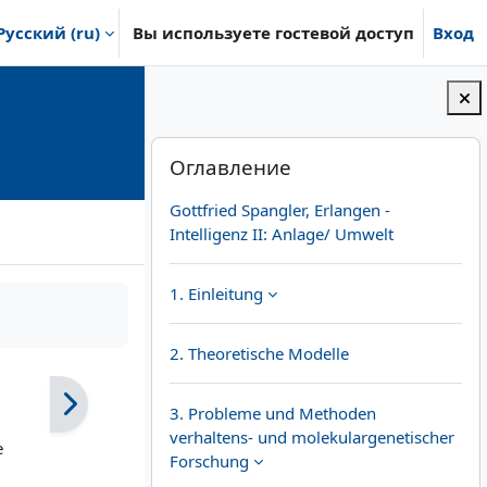
Русский ‎(ru)‎
Вы используете гостевой доступ
Вход
Блоки
Пропустить Оглавление
Оглавление
Gottfried Spangler, Erlangen -
Intelligenz II: Anlage/ Umwelt
1. Einleitung
2. Theoretische Modelle
3. Probleme und Methoden
verhaltens- und molekulargenetischer
e
Forschung