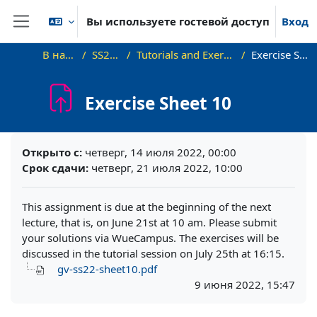
Перейти к основному содержанию
Вы используете гостевой доступ
Вход
Боковая панель
В начало
SS22_VG
Tutorials and Exercise Sheets
Exercise Sheet 10
Exercise Sheet 10
Требуемые условия завершения
Открыто с:
четверг, 14 июля 2022, 00:00
Срок сдачи:
четверг, 21 июля 2022, 10:00
This assignment is due at the beginning of the next
lecture, that is, on June 21st at 10 am. Please submit
your solutions via WueCampus. The exercises will be
discussed in the tutorial session on July 25th at 16:15.
gv-ss22-sheet10.pdf
9 июня 2022, 15:47