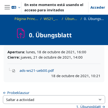
Salta al contenido principal
En este momento está usando el
Acceder
acceso para invitados
Panel lateral
Página Principal
WS21_ADS
Übungen
0. Übungsblatt
0. Übungsblatt
Requisitos de finalización
Apertura:
lunes, 18 de octubre de 2021, 16:00
Cierre:
jueves, 21 de octubre de 2021, 14:00
ads-ws21-ueb00.pdf
18 de octubre de 2021, 10:21
← Probeklausur
Saltar a actividad
1. Übungsblatt →