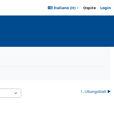
Italiano ‎(it)‎
Ospite
Login
1. Übungsblatt ▶︎