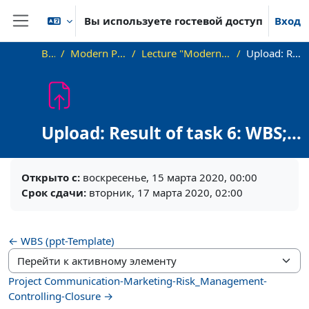
Перейти к основному содержанию
Вы используете гостевой доступ
Вход
Боковая панель
В начало
Modern Project Management in ICT, HUST
Lecture "Modern Project Management in ICT", HUST, Hanoi, 2023
Upload: Result of task 6: WBS; Trello Board
Upload: Result of task 6: WBS;
Trello Board
Требуемые условия завершения
Открыто с:
воскресенье, 15 марта 2020, 00:00
Срок сдачи:
вторник, 17 марта 2020, 02:00
← WBS (ppt-Template)
Перейти к активному элементу
Project Communication-Marketing-Risk_Management-
Controlling-Closure →