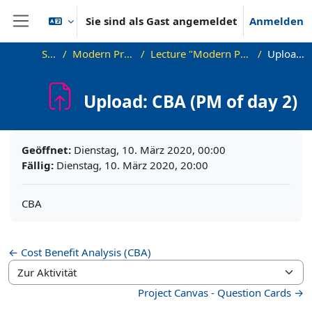
Zum Hauptinhalt
Sie sind als Gast angemeldet
Anmelden
Website-Übersicht
Startseite
Modern Project Management in ICT, HUST
Lecture "Modern Project Management in ICT", HUST, Hanoi, 2023
Upload: CBA (PM of day 2)
Upload: CBA (PM of day 2)
Abschlussbedingungen
Geöffnet:
Dienstag, 10. März 2020, 00:00
Fällig:
Dienstag, 10. März 2020, 20:00
CBA
← Cost Benefit Analysis (CBA)
Zur Aktivität
Project Canvas - Question Cards →