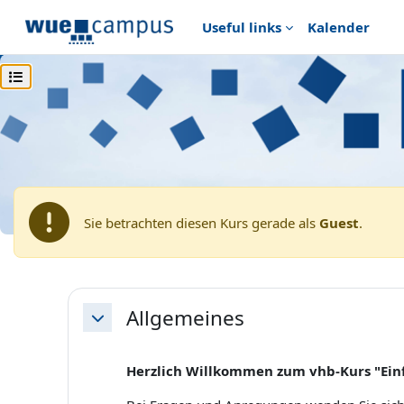
Zum Hauptinhalt
Useful links
Kalender
Kursindex öffnen
Startseite
vhb - Virtuelle Hochschule Bayern
vhb - 
vhb - Prof. Hilgendorf, Prof. Bosch, Prof. Kudlich, Pro
Demo: vhb - Einführung i
Sie betrachten diesen Kurs gerade als
Guest
.
Abschnittsübersicht
Allgemeines
Einklappen
Herzlich Willkommen zum vhb-Kurs "Ein