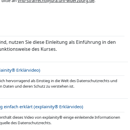
 bitte an
vhb-strafrecht@jura.uni-wuerzburg.de
.
nd, nutzen Sie diese Einleitung als Einführung in den
unktionsweise des Kurses.
Link/URL
lainity® Erklärvideo)
ich hervorragend als Einstieg in die Welt des Datenschutzrechts und
n Daten und deren Schutz zu verstehen ist.
Link/URL
infach erklärt (explainity® Erklärvideo)
enthält dieses Video von explainity® einige einleitende Informationen
uelle des Datenschutzrechts.