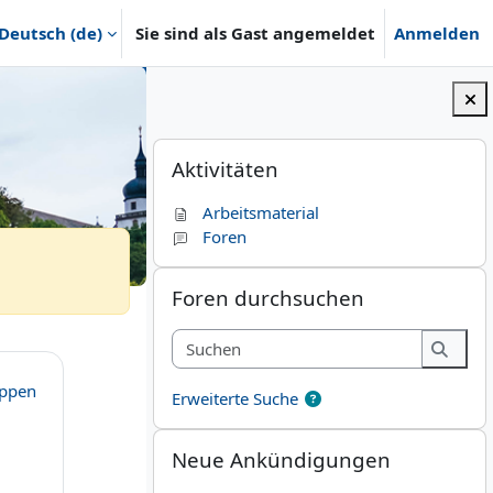
Deutsch ‎(de)‎
Sie sind als Gast angemeldet
Anmelden
Blöcke
Aktivitäten überspringen
Aktivitäten
Arbeitsmaterial
Foren
Foren durchsuchen überspringen
Foren durchsuchen
Suchen
Suche
appen
Erweiterte Suche
Neue Ankündigungen überspringen
Neue Ankündigungen