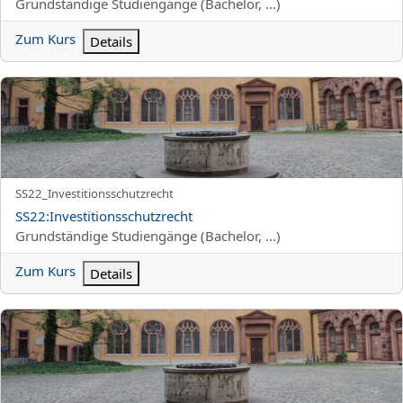
Kursbereich
Grundständige Studiengänge (Bachelor, ...)
Zum Kurs
Details
SS22:Investitionsschutzrecht
Kurzer Kursname
SS22_Investitionsschutzrecht
Kursname
SS22:Investitionsschutzrecht
Kursbereich
Grundständige Studiengänge (Bachelor, ...)
Zum Kurs
Details
SS22:Europäisches Wirtschaftsrecht