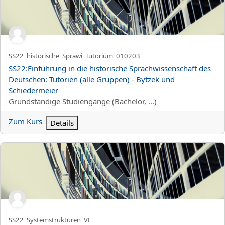
Kurzer Kursname
SS22_historische_Sprawi_Tutorium_010203
Kursname
SS22:Einführung in die historische Sprachwissenschaft des
Deutschen: Tutorien (alle Gruppen) - Bytzek und
Schiedermeier
Kursbereich
Grundständige Studiengänge (Bachelor, ...)
Zum Kurs
Details
SS22:Systemstrukturen des Deutschen: Vorlesung
Kurzer Kursname
SS22_Systemstrukturen_VL