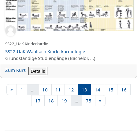
Kurzer Kursname
SS22_UaK Kinderkardio
Kursname
SS22:UaK Wahlfach Kinderkardiologie
Kursbereich
Grundständige Studiengänge (Bachelor, ...)
Zum Kurs
Details
Vorherige Seite
Seite 1
Seite 10
Seite 11
Seite 12
Seite 13
Seite 14
Seite 15
Seite
«
1
…
10
11
12
13
14
15
16
Seite 17
Seite 18
Seite 19
Seite 75
Nächste Seite
17
18
19
…
75
»