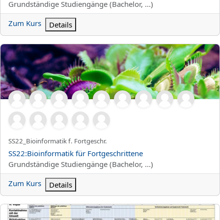
Kursbereich
Grundständige Studiengänge (Bachelor, ...)
Zum Kurs
Details
SS22:Bioinformatik für Fortgeschrittene
Kurzer Kursname
SS22_Bioinformatik f. Fortgeschr.
Kursname
SS22:Bioinformatik für Fortgeschrittene
Kursbereich
Grundständige Studiengänge (Bachelor, ...)
Zum Kurs
Details
SS22:UaK Wahlfach Arbeitsmedzin/Betriebsarzt