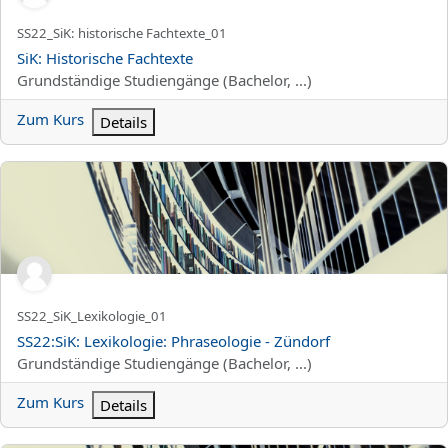
Kurzer Kursname
SS22_SiK: historische Fachtexte_01
Kursname
SiK: Historische Fachtexte
Kursbereich
Grundständige Studiengänge (Bachelor, ...)
Zum Kurs
Details
SS22:SiK: Lexikologie: Phraseologie - Zündorf
Kurzer Kursname
SS22_SiK_Lexikologie_01
Kursname
SS22:SiK: Lexikologie: Phraseologie - Zündorf
Kursbereich
Grundständige Studiengänge (Bachelor, ...)
Zum Kurs
Details