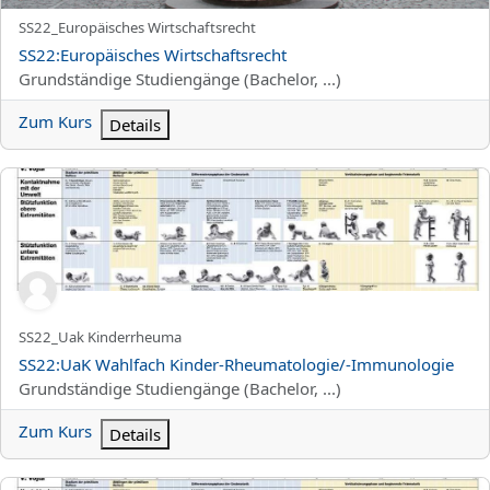
Kurzer Kursname
SS22_Europäisches Wirtschaftsrecht
Kursname
SS22:Europäisches Wirtschaftsrecht
Kursbereich
Grundständige Studiengänge (Bachelor, ...)
Zum Kurs
Details
SS22:UaK Wahlfach Kinder-Rheumatologie/-Immunologie
Kurzer Kursname
SS22_Uak Kinderrheuma
Kursname
SS22:UaK Wahlfach Kinder-Rheumatologie/-Immunologie
Kursbereich
Grundständige Studiengänge (Bachelor, ...)
Zum Kurs
Details
SS22:UaK Wahlfach Kinderkardiologie