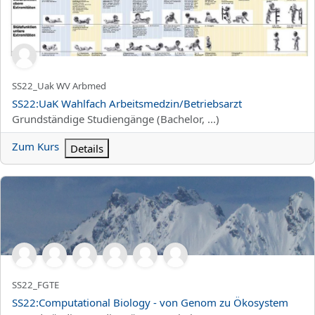
Kurzer Kursname
SS22_Uak WV Arbmed
Kursname
SS22:UaK Wahlfach Arbeitsmedzin/Betriebsarzt
Kursbereich
Grundständige Studiengänge (Bachelor, ...)
Zum Kurs
Details
SS22:Computational Biology - von Genom zu Ökosystem
Kurzer Kursname
SS22_FGTE
Kursname
SS22:Computational Biology - von Genom zu Ökosystem