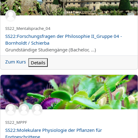
Kurzer Kursname
SS22_Mentalsprache_04
Kursname
SS22:Forschungsfragen der Philosophie II_Gruppe 04 -
Bornholdt / Schierba
Kursbereich
Grundständige Studiengänge (Bachelor, ...)
Zum Kurs
Details
SS22:Molekulare Physiologie der Pflanzen für Fortgeschrittene
Kurzer Kursname
SS22_MPPF
Kursname
SS22:Molekulare Physiologie der Pflanzen für
Fortgeschrittene