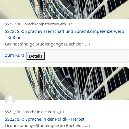
Kurzer Kursname
SS22_SiK: Sprachkompetenzerwerb_02
Kursname
SS22: SiK: Sprachwissenschaft und Sprachkompetenzerwerb
- Kuthan
Kursbereich
Grundständige Studiengänge (Bachelor, ...)
Zum Kurs
Details
SS22: SiK: Sprache in der Politik - Herbst
Kurzer Kursname
SS22_SiK: Sprache in der Politik_01
Kursname
SS22: SiK: Sprache in der Politik - Herbst
Kursbereich
Grundständige Studiengänge (Bachelor, ...)