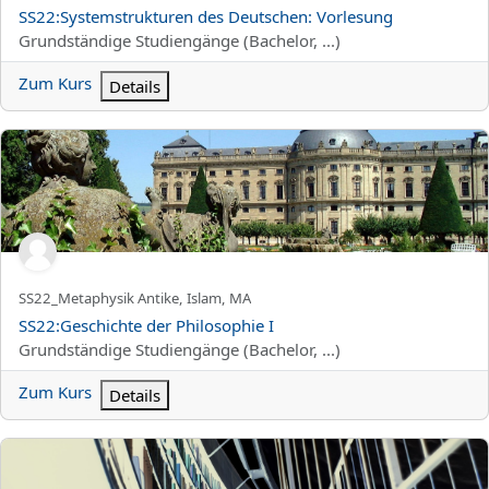
Kursname
SS22:Systemstrukturen des Deutschen: Vorlesung
Kursbereich
Grundständige Studiengänge (Bachelor, ...)
Zum Kurs
Details
SS22:Geschichte der Philosophie I
Kurzer Kursname
SS22_Metaphysik Antike, Islam, MA
Kursname
SS22:Geschichte der Philosophie I
Kursbereich
Grundständige Studiengänge (Bachelor, ...)
Zum Kurs
Details
SS22: SiK: Sprachwissenschaft und Sprachkompetenzerwerb - Ku