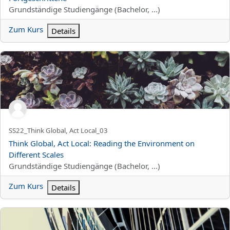
Kursbereich
Grundständige Studiengänge (Bachelor, ...)
Zum Kurs
Details
Think Global, Act Local: Reading the Environment on Different Sc
Kurzer Kursname
SS22_Think Global, Act Local_03
Kursname
Think Global, Act Local: Reading the Environment on
Different Scales
Kursbereich
Grundständige Studiengänge (Bachelor, ...)
Zum Kurs
Details
SS22:Einführung in die historische Sprachwissenschaft des Deuts