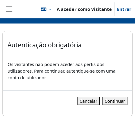
Ir para o conteúdo principal
A aceder como visitante
Entrar
Painel lateral
Autenticação obrigatória
Os visitantes não podem aceder aos perfis dos
utilizadores. Para continuar, autentique-se com uma
conta de utilizador.
Cancelar
Continuar