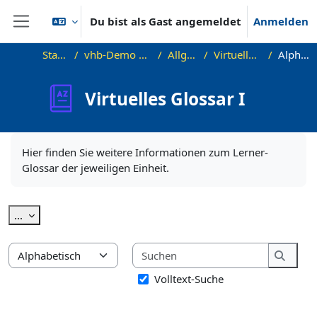
Zum Hauptinhalt
Du bist als Gast angemeldet
Anmelden
Website-Übersicht
Startseite
vhb-Demo Wortschatz B1
Allgemeines
Virtuelles Glossar I
Alphabetisch
Virtuelles Glossar I
Abschlussbedingungen
Hier finden Sie weitere Informationen zum Lerner-
Glossar der jeweiligen Einheit.
Einträge exportieren
...
Suchen
Du kannst das Glossar unter Verwendung des Index durchsuch
Suche
Volltext-Suche