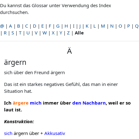
Du kannst das Glossar unter Verwendung des Index
durchsuchen.
@
|
A
|
B
|
C
|
D
|
E
|
F
|
G
|
H
|
I
|
J
|
K
|
L
|
M
|
N
|
O
|
P
|
Q
|
R
|
S
|
T
|
U
|
V
|
W
|
X
|
Y
|
Z
|
Alle
Ä
ärgern
sich über den Freund ärgern
Das ist ein starkes negatives Gefühl, das man in einer
Situation hat.
Ich
ärgere
mich
immer über
den Nachbarn
, weil er so
laut ist.
Konstruktion:
sich
ärgern über +
Akkusativ