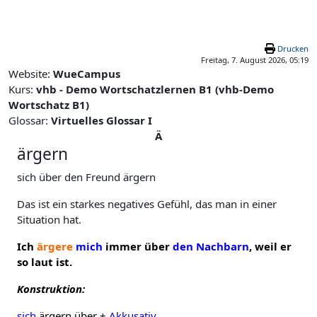
Zum Hauptinhalt
Drucken
Freitag, 7. August 2026, 05:19
Website:
WueCampus
Kurs:
vhb - Demo Wortschatzlernen B1 (vhb-Demo
Wortschatz B1)
Glossar:
Virtuelles Glossar I
Ä
ärgern
sich über den Freund ärgern
Das ist ein starkes negatives Gefühl, das man in einer
Situation hat.
Ich
ärgere
mich
immer über
den Nachbarn
, weil er
so laut ist.
Konstruktion:
sich
ärgern über +
Akkusativ