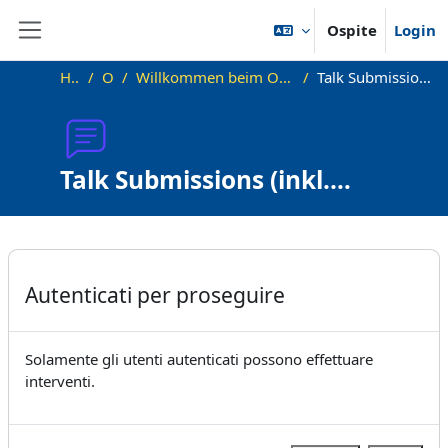
Vai al contenuto principale
Ospite
Login
Pannello laterale
Home
OKInf
Willkommen beim Offenen Informatikkolloquium!
Talk Submissions (inkl. Lightning Talks)
Talk Submissions (inkl.
Lightning Talks)
Aggregazione dei criteri
Autenticati per proseguire
Solamente gli utenti autenticati possono effettuare
interventi.