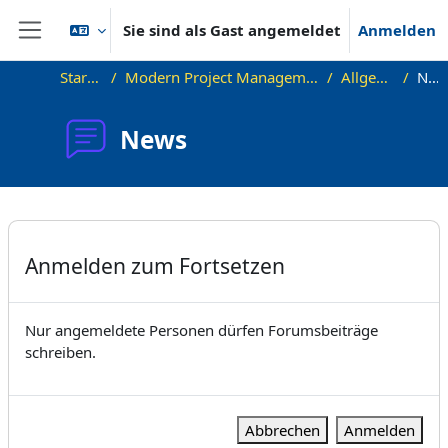
Zum Hauptinhalt
Sie sind als Gast angemeldet
Anmelden
Website-Übersicht
Startseite
Modern Project Management in ICT, HUST
Allgemeines
News
News
Abschlussbedingungen
Anmelden zum Fortsetzen
Nur angemeldete Personen dürfen Forumsbeiträge
schreiben.
Abbrechen
Anmelden