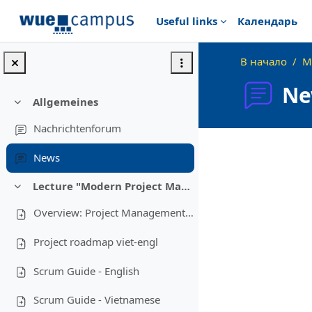
Перейти к основному содержанию
Useful links
Календарь
В начало
M
Ne
Allgemeines
Свернуть
Nachrichtenforum
Требуемые услов
News
Lecture "Modern Project Management in ICT", HUST, Hanoi, 2023
Свернуть
Overview: Project Management in Vietnam
Project roadmap viet-engl
Scrum Guide - English
Scrum Guide - Vietnamese