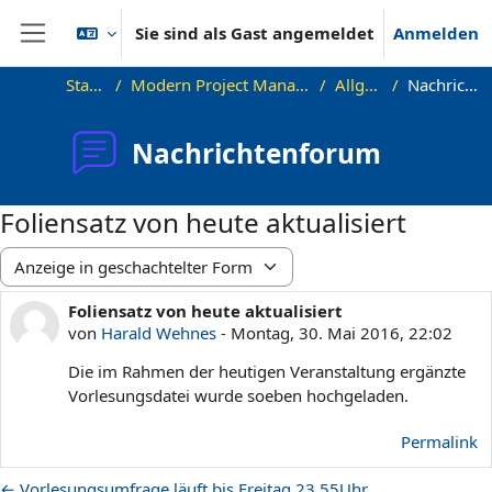
Zum Hauptinhalt
Sie sind als Gast angemeldet
Anmelden
Website-Übersicht
Startseite
Modern Project Management in ICT, HUST
Allgemeines
Nachrichtenforum
Nachrichtenforum
Foliensatz von heute aktualisiert
Anzeigemodus
Foliensatz von heute aktualisiert
Anzahl Antworten: 0
von
Harald Wehnes
-
Montag, 30. Mai 2016, 22:02
Die im Rahmen der heutigen Veranstaltung ergänzte
Vorlesungsdatei wurde soeben hochgeladen.
Permalink
← Vorlesungsumfrage läuft bis Freitag 23.55Uhr