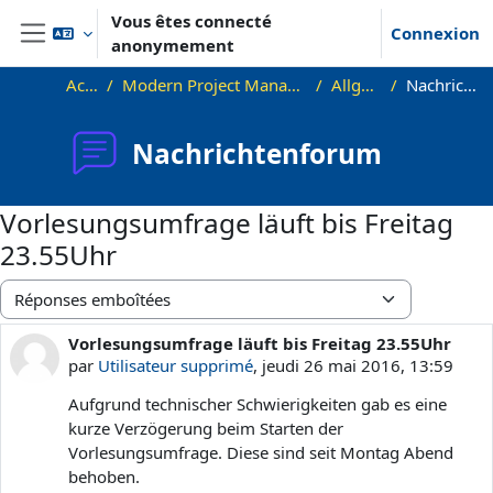
Passer au contenu principal
Vous êtes connecté
Connexion
anonymement
Panneau latéral
Accueil
Modern Project Management in ICT, HUST
Allgemeines
Nachrichtenforum
Nachrichtenforum
Vorlesungsumfrage läuft bis Freitag
23.55Uhr
Type d’affichage
Vorlesungsumfrage läuft bis Freitag 23.55Uhr
Nombre de réponses : 0
par
Utilisateur supprimé
,
jeudi 26 mai 2016, 13:59
Aufgrund technischer Schwierigkeiten gab es eine
kurze Verzögerung beim Starten der
Vorlesungsumfrage. Diese sind seit Montag Abend
behoben.