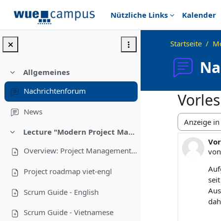
Zum Hauptinhalt
Nützliche Links
Kalender
Startseite
Mo
Na
Allgemeines
Einklappen
Nachrichtenforum
Vorles
News
Anzeigemod
Lecture "Modern Project Management in ICT", HUST, Hanoi, 2023
Einklappen
Vor
Anz
Overview: Project Management in Vietnam
vo
Auf
Project roadmap viet-engl
sei
Aus
Scrum Guide - English
dah
Scrum Guide - Vietnamese