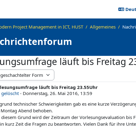
Deuts
dern Project Management in ICT, HUST
Allgemeines
Nachr
chrichtenforum
ungsumfrage läuft bis Freitag 
us
lesungsumfrage läuft bis Freitag 23.55Uhr
ahl Antworten: 0
n
gelöscht
-
Donnerstag, 26. Mai 2016, 13:59
grund technischer Schwierigkeiten gab es eine kurze Verzögerun
t Montag Abend behoben.
 diesem Grund wird der Zeitraum der Vorlesungsevaluation bis Fr
in kurz Zeit die Fragen zu beantworten. Vielen Dank für ihre Unt