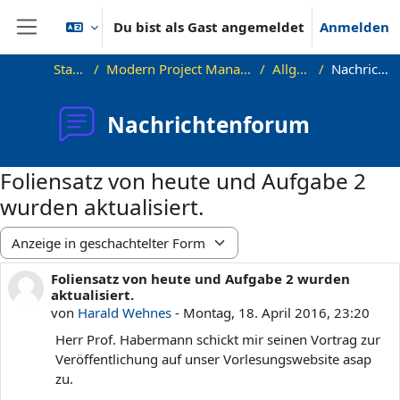
Zum Hauptinhalt
Du bist als Gast angemeldet
Anmelden
Website-Übersicht
Startseite
Modern Project Management in ICT, HUST
Allgemeines
Nachrichtenforum
Nachrichtenforum
Foliensatz von heute und Aufgabe 2
wurden aktualisiert.
Anzeigemodus
Foliensatz von heute und Aufgabe 2 wurden
Anzahl Antworten: 0
aktualisiert.
von
Harald Wehnes
-
Montag, 18. April 2016, 23:20
Herr Prof. Habermann schickt mir seinen Vortrag zur
Veröffentlichung auf unser Vorlesungswebsite asap
zu.