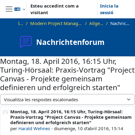
Ves al contingut principal
Esteu accedint com a
Inicia la
visitant
sessió
Panell lateral
Inici
Modern Project Management in ICT, HUST
Allgemeines
Nachrichtenforum
Nachrichtenforum
Montag, 18. April 2016, 16:15 Uhr,
Turing-Hörsaal: Praxis-Vortrag "Project
Canvas - Projekte gemeinsam
definieren und erfolgreich starten"
Mode de visualització
Montag, 18. April 2016, 16:15 Uhr, Turing-Hörsaal:
Nombre de respostes: 0
Praxis-Vortrag "Project Canvas - Projekte gemeinsam
definieren und erfolgreich starten"
per
Harald Wehnes
-
diumenge, 10 d’abril 2016, 15:14