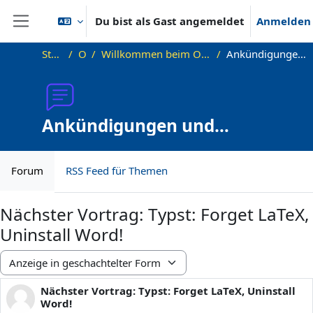
Zum Hauptinhalt
Du bist als Gast angemeldet
Anmelden
Website-Übersicht
Startseite
OKInf
Willkommen beim Offenen Informatikkolloquium!
Ankündigungen und Vortragstermine
Ankündigungen und
Vortragstermine
Forum
RSS Feed für Themen
Nächster Vortrag: Typst: Forget LaTeX,
Uninstall Word!
Anzeigemodus
Nächster Vortrag: Typst: Forget LaTeX, Uninstall
Anzahl Antworten: 0
Word!