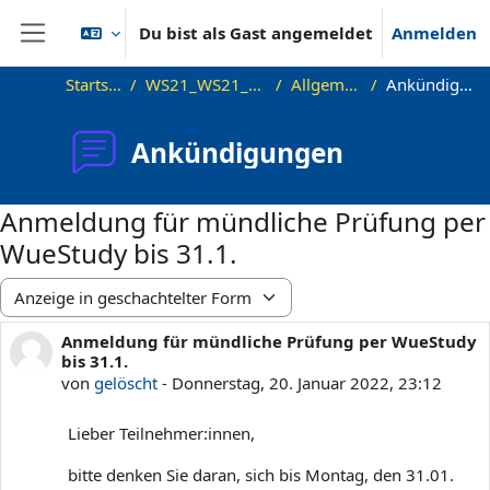
Zum Hauptinhalt
Du bist als Gast angemeldet
Anmelden
Website-Übersicht
Startseite
WS21_WS21_approx
Allgemeines
Ankündigungen
Ankündigungen
Anmeldung für mündliche Prüfung per
WueStudy bis 31.1.
Anzeigemodus
Anmeldung für mündliche Prüfung per WueStudy
Anzahl Antworten: 0
bis 31.1.
von
gelöscht
-
Donnerstag, 20. Januar 2022, 23:12
Lieber Teilnehmer:innen,
bitte denken Sie daran, sich bis Montag, den 31.01.