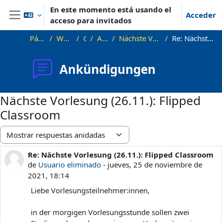
Salta al contenido principal
En este momento está usando el
Acceder
acceso para invitados
Panel lateral
Página Principal
WS21_WS21_approx
General
Ankündigungen
Nächste Vorlesung (26.11.): Flipped Classroom
Re: Nächste Vorlesung (26.11.): Flipped Classroom
Ankündigungen
Nächste Vorlesung (26.11.): Flipped
Classroom
Mostrar modo
Re: Nächste Vorlesung (26.11.): Flipped Classroom
Número de respuestas: 0
de
Usuario eliminado
-
jueves, 25 de noviembre de
2021, 18:14
Liebe Vorlesungsteilnehmer:innen,
in der morgigen Vorlesungsstunde sollen zwei