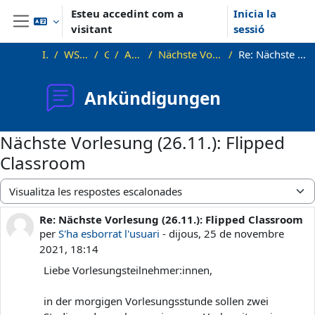
Ves al contingut principal
Esteu accedint com a
Inicia la
visitant
sessió
Panell lateral
Inici
WS21_WS21_approx
General
Ankündigungen
Nächste Vorlesung (26.11.): Flipped Classroom
Re: Nächste Vorlesung (26.11.): Flipped Classroom
Ankündigungen
Nächste Vorlesung (26.11.): Flipped
Classroom
Mode de visualització
Re: Nächste Vorlesung (26.11.): Flipped Classroom
Nombre de respostes: 0
per
S'ha esborrat l'usuari
-
dijous, 25 de novembre
2021, 18:14
Liebe Vorlesungsteilnehmer:innen,
in der morgigen Vorlesungsstunde sollen zwei