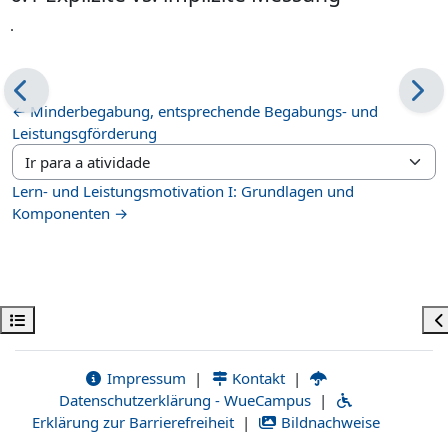
.
← Minderbegabung, entsprechende Begabungs- und
Leistungsgförderung
Ir para a atividade
Lern- und Leistungsmotivation I: Grundlagen und
Komponenten →
Abrir índice da disciplina
Ab
Impressum
|
Kontakt
|
Datenschutzerklärung - WueCampus
|
Erklärung zur Barrierefreiheit
|
Bildnachweise