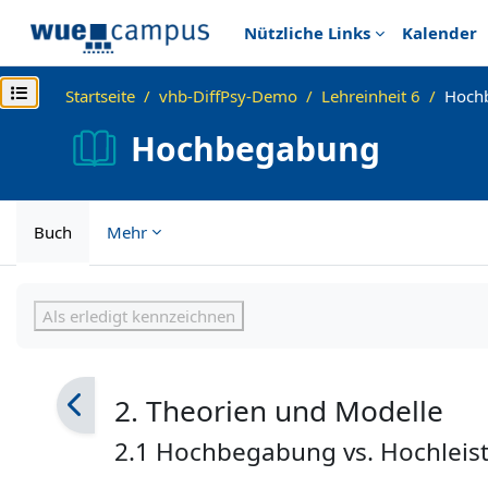
Zum Hauptinhalt
Nützliche Links
Kalender
Kursindex öffnen
Startseite
vhb-DiffPsy-Demo
Lehreinheit 6
Hoch
Hochbegabung
Buch
Mehr
Abschlussbedingungen
Als erledigt kennzeichnen
2. Theorien und Modelle
2.1 Hochbegabung vs. Hochleis
.