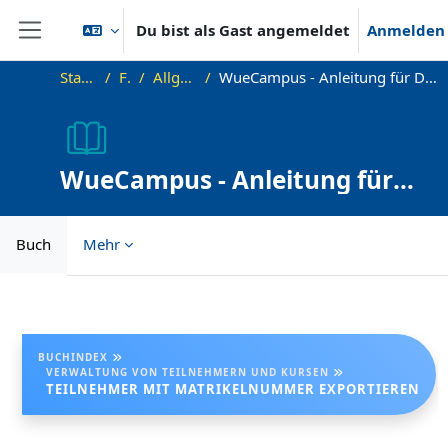
Zum Hauptinhalt
Du bist als Gast angemeldet
Anmelden
Website-Übersicht
Startseite
FAQ
Allgemeines
WueCampus - Anleitung für Dozenten und Kursbetreuer
WueCampus - Anleitung für
Dozenten und Kursbetreuer
Buch
Mehr
Abschlussbedingungen
BUCHINDEX
VERWALTUNG VON TEILNEHMERN UND KURSEN
TEILNEHMER MIT MATRIKELNUMMER EXPORTIEREN