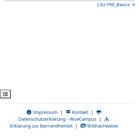
LSU-PM_Basics →
Открыть оглавление курса
Impressum
|
Kontakt
|
Datenschutzerklärung - WueCampus
|
Erklärung zur Barrierefreiheit
|
Bildnachweise