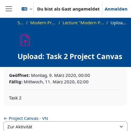
Zum Hauptinhalt
Du bist als Gast angemeldet
Anmelden
Website-Übersicht
Startseite
Modern Project Management in ICT, HUST
Lecture "Modern Project Management in ICT", HUST, Hanoi, 2023
Upload: Task 2 Project Canvas
Upload: Task 2 Project Canvas
Abschlussbedingungen
Geöffnet:
Montag, 9. März 2020, 00:00
Fällig:
Mittwoch, 11. März 2020, 02:00
Task 2
← Project Canvas - VN
Zur Aktivität